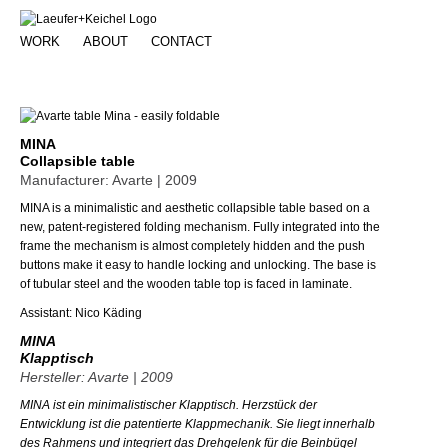
WORK
ABOUT
CONTACT
MINA
MINA
Collapsible table
Manufacturer: Avarte | 2009
MINA is a minimalistic and aesthetic collapsible table based on a
new, patent-registered folding mechanism. Fully integrated into the
frame the mechanism is almost completely hidden and the push
buttons make it easy to handle locking and unlocking. The base is
of tubular steel and the wooden table top is faced in laminate.
Assistant: Nico Käding
MINA
Klapptisch
Hersteller: Avarte | 2009
MINA ist ein minimalistischer Klapptisch. Herzstück der
Entwicklung ist die patentierte Klappmechanik. Sie liegt innerhalb
des Rahmens und integriert das Drehgelenk für die Beinbügel