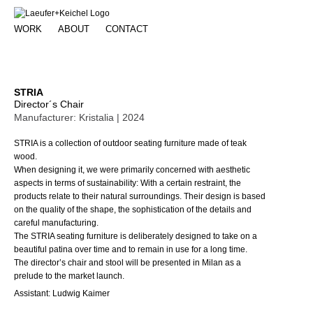
WORK
ABOUT
CONTACT
STRIA
STRIA
Director´s Chair
Manufacturer: Kristalia | 2024
STRIA is a collection of outdoor seating furniture made of teak
wood.
When designing it, we were primarily concerned with aesthetic
aspects in terms of sustainability: With a certain restraint, the
products relate to their natural surroundings. Their design is based
on the quality of the shape, the sophistication of the details and
careful manufacturing.
The STRIA seating furniture is deliberately designed to take on a
beautiful patina over time and to remain in use for a long time.
The director’s chair and stool will be presented in Milan as a
prelude to the market launch.
Assistant: Ludwig Kaimer